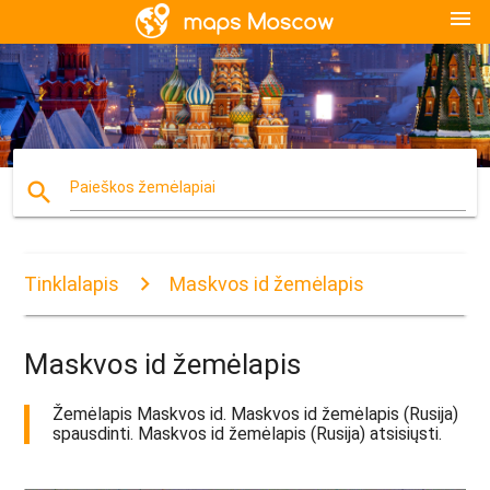
menu
search
Paieškos žemėlapiai
Tinklalapis
Maskvos id žemėlapis
Maskvos id žemėlapis
Žemėlapis Maskvos id. Maskvos id žemėlapis (Rusija)
spausdinti. Maskvos id žemėlapis (Rusija) atsisiųsti.