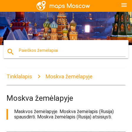
menu
search
Paieškos žemėlapiai
Tinklalapis
Moskva žemėlapyje
Moskva žemėlapyje
Maskvos žemėlapyje. Moskva žemėlapis (Rusija)
spausdinti. Moskva žemėlapis (Rusija) atsisiųsti.