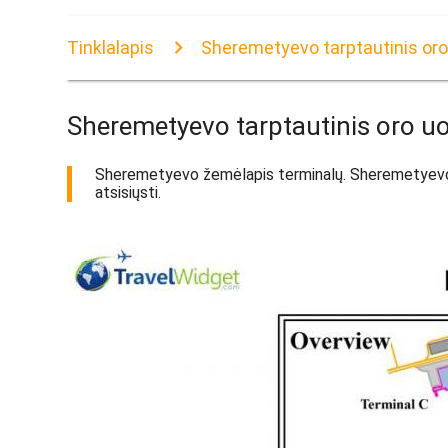
Tinklalapis
Sheremetyevo tarptautinis or
Sheremetyevo tarptautinis oro u
Sheremetyevo žemėlapis terminalų. Sheremetyevo ta
atsisiųsti.