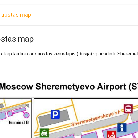
o uostas map
ostas map
rptautinis oro uostas žemėlapis (Rusija) spausdinti. Sheremety